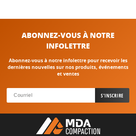
ABONNEZ-VOUS À NOTRE
INFOLETTRE
Abonnez-vous à notre infolettre pour recevoir les
dernières nouvelles sur nos produits, événements
et ventes