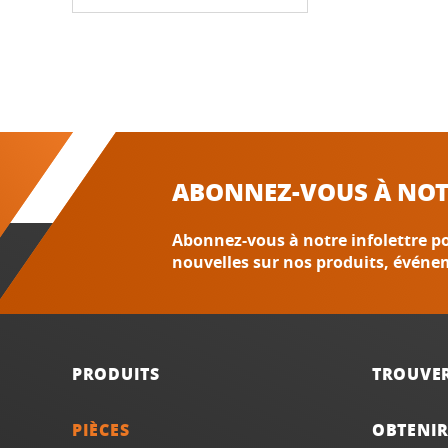
ABONNEZ-VOUS À NOT
Abonnez-vous à notre infolettre po
nouvelles sur nos produits, événe
PRODUITS
TROUVE
PIÈCES
OBTENIR