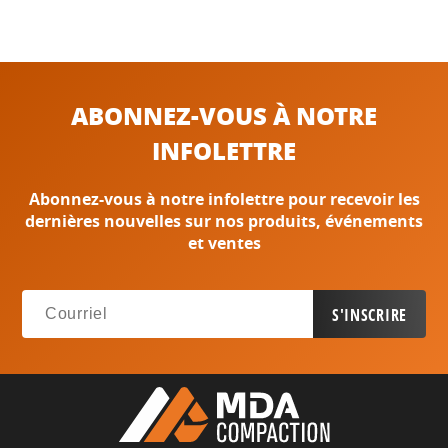
ABONNEZ-VOUS À NOTRE
INFOLETTRE
Abonnez-vous à notre infolettre pour recevoir les
dernières nouvelles sur nos produits, événements
et ventes