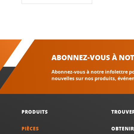
ABONNEZ-VOUS À NOT
Abonnez-vous à notre infolettre po
nouvelles sur nos produits, événe
PRODUITS
TROUVE
PIÈCES
OBTENIR