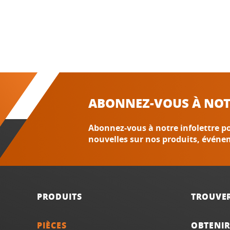
ABONNEZ-VOUS À NOT
Abonnez-vous à notre infolettre po
nouvelles sur nos produits, événe
PRODUITS
TROUVE
PIÈCES
OBTENIR