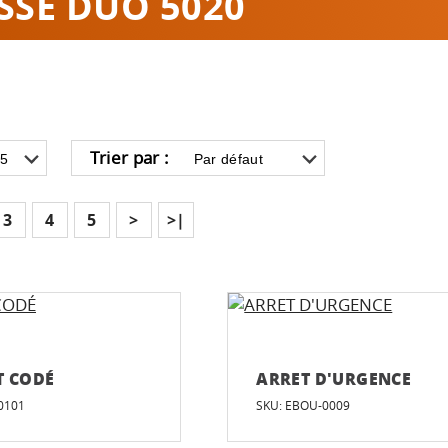
SSE DUO 5020
Trier par :
3
4
5
>
>|
T CODÉ
ARRET D'URGENCE
0101
SKU: EBOU-0009