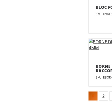
BLOC F
SKU: HVAL-
BORNE 
RACCO
SKU: EBOR
1
2