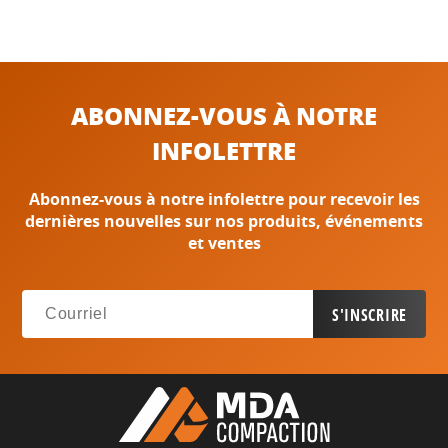
ABONNEZ-VOUS À NOTRE
INFOLETTRE
Abonnez-vous à notre infolettre pour recevoir les
dernières nouvelles sur nos produits, événements
et ventes