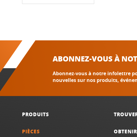
ABONNEZ-VOUS À NOT
Abonnez-vous à notre infolettre po
nouvelles sur nos produits, événe
PRODUITS
TROUVE
PIÈCES
OBTENIR