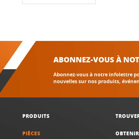
ABONNEZ-VOUS À NOT
Abonnez-vous à notre infolettre po
nouvelles sur nos produits, événe
PRODUITS
TROUVE
PIÈCES
OBTENIR