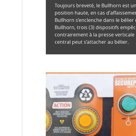
Toujours breveté, le Bullhorn est un
position haute, en cas d'affaisseme
Bullhorn s’enclenche dans le bélier 
Bullhorn, trois (3) dispositifs empêc
contrairement à la presse verticale 
central peut s’attacher au bélier.