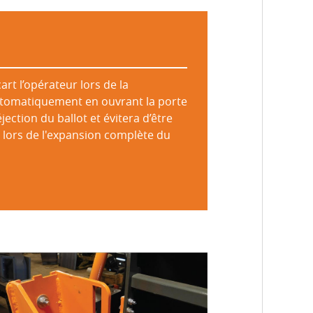
art l’opérateur lors de la
utomatiquement en ouvrant la porte
éjection du ballot et évitera d’être
r lors de l'expansion complète du