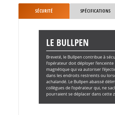
SÉCURITÉ
SPÉCIFICATIONS
LE BULLPEN
Breveté, le Bullpen contribue à sécur
l’opérateur doit déployer l’enceinte
magnétique qui va autoriser l’éjecti
dans les endroits restreints ou lors
achalandé. Le Bullpen abaissé délim
collègues de l’opérateur qui, ne sac
pourraient se déplacer dans cette 