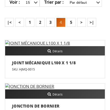
Voir :
Trier par :
|<
<
1
2
3
4
5
>
>|
Détails
JOINT MÉCANIQUE L100 X 1 1/8
SKU: HJMQ-0015
Détails
JONCTION DE BORNIER