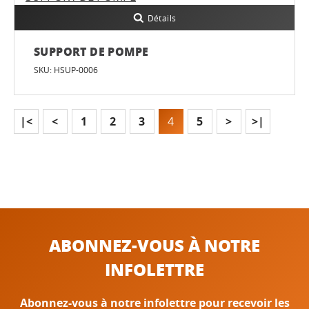
Détails
SUPPORT DE POMPE
SKU: HSUP-0006
|<
<
1
2
3
4
5
>
>|
ABONNEZ-VOUS À NOTRE
INFOLETTRE
Abonnez-vous à notre infolettre pour recevoir les