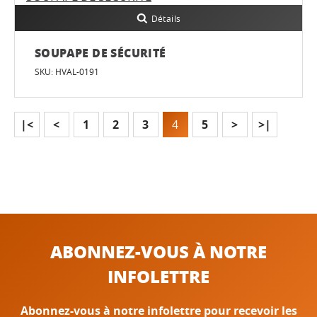
Détails
SOUPAPE DE SÉCURITÉ
SKU: HVAL-0191
|<
<
1
2
3
4
5
>
>|
ABONNEZ-VOUS À NOTRE
INFOLETTRE
Abonnez-vous à notre infolettre pour recevoir les